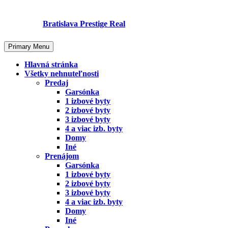
Skip
to
Bratislava Prestige Real
content
Primary Menu
Hlavná stránka
Všetky nehnuteľnosti
Predaj
Garsónka
1 izbové byty
2 izbové byty
3 izbové byty
4 a viac izb. byty
Domy
Iné
Prenájom
Garsónka
1 izbové byty
2 izbové byty
3 izbové byty
4 a viac izb. byty
Domy
Iné