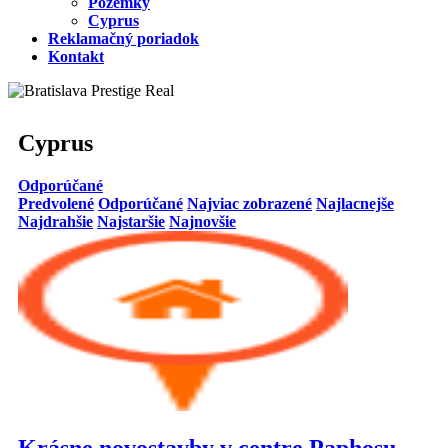
Pozemky
Cyprus
Reklamačný poriadok
Kontakt
Cyprus
Odporúčané
Predvolené
Odporúčané
Najviac zobrazené
Najlacnejše
Najdrahšie
Najstaršie
Najnovšie
Krásne novostavby v centre Paphosu