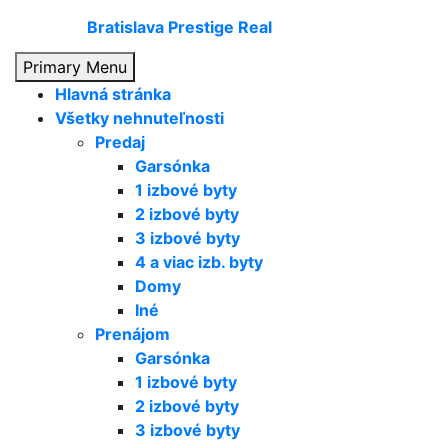
Skip
Bratislava Prestige Real
to
content
Primary Menu
Hlavná stránka
Všetky nehnuteľnosti
Predaj
Garsónka
1 izbové byty
2 izbové byty
3 izbové byty
4 a viac izb. byty
Domy
Iné
Prenájom
Garsónka
1 izbové byty
2 izbové byty
3 izbové byty