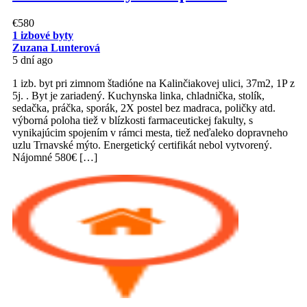
€580
1 izbové byty
Zuzana Lunterová
5 dní ago
1 izb. byt pri zimnom štadióne na Kalinčiakovej ulici, 37m2, 1P z
5j. . Byt je zariadený. Kuchynska linka, chladnička, stolík,
sedačka, práčka, sporák, 2X postel bez madraca, poličky atd.
výborná poloha tiež v blízkosti farmaceutickej fakulty, s
vynikajúcim spojením v rámci mesta, tiež neďaleko dopravneho
uzlu Trnavské mýto. Energetický certifikát nebol vytvorený.
Nájomné 580€ […]