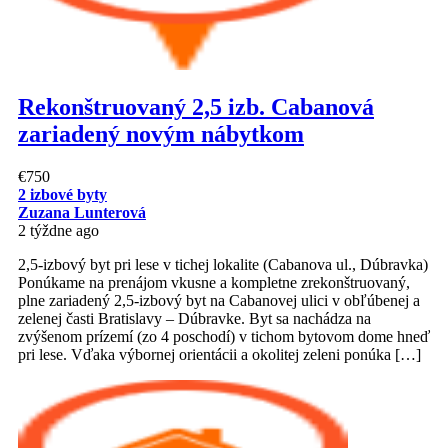
Rekonštruovaný 2,5 izb. Cabanová
zariadený novým nábytkom
€750
2 izbové byty
Zuzana Lunterová
2 týždne ago
2,5-izbový byt pri lese v tichej lokalite (Cabanova ul., Dúbravka)
Ponúkame na prenájom vkusne a kompletne zrekonštruovaný,
plne zariadený 2,5-izbový byt na Cabanovej ulici v obľúbenej a
zelenej časti Bratislavy – Dúbravke. Byt sa nachádza na
zvýšenom prízemí (zo 4 poschodí) v tichom bytovom dome hneď
pri lese. Vďaka výbornej orientácii a okolitej zeleni ponúka […]