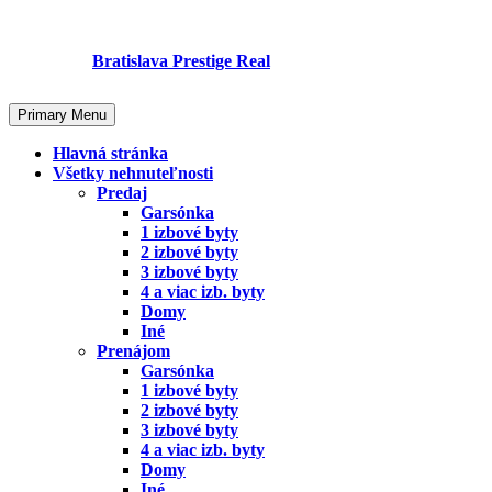
Skip
to
content
Bratislava Prestige Real
Primary Menu
Hlavná stránka
Všetky nehnuteľnosti
Predaj
Garsónka
1 izbové byty
2 izbové byty
3 izbové byty
4 a viac izb. byty
Domy
Iné
Prenájom
Garsónka
1 izbové byty
2 izbové byty
3 izbové byty
4 a viac izb. byty
Domy
Iné