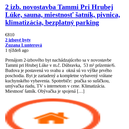
2 izb. novostavba Tammi Pri Hrubej
Lúke, sauna, miestnosť šatník, pivnica,
klimatizácia, bezplatný parking
€810
2 izbové byty
Zuzana Lunterová
1 týždeň ago
Prenájom 2-izbového byt nachádzajúceho sa v novostavbe
Tammi pri Hrubej Lúke v m.č. Dúbravka, 53 m² prízemie/6.
Budova je postavená vo svahu a okná sú vo výške prvého
poschodia. Byt je zariadený a kompletne vybavený vrátane
kuchynského vybavenia. Spotrebiče: pračka so sušičkou,
umývačka riadu, TV s internetom v cene. Klimatizácia.
Miestnosť šatník. Obývačka je spojená […]