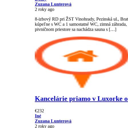
Zuzana Lunterová
2 roky ago
8-izbový RD pri ŽST Vinohrady, Pezinská ul., Brat
kúpeľne s WC a 1 samostatné WC, zimná záhrada, s
pivničnom priestore sa nachádza sauna s […]
Kancelárie priamo v Luxorke 
€232
Iné
Zuzana Lunterová
2 roky ago