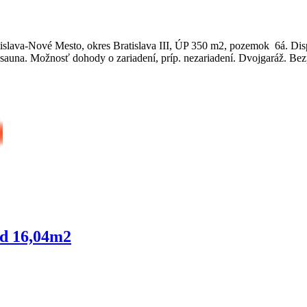
islava-Nové Mesto, okres Bratislava III, ÚP 350 m2, pozemok 6á. Dis
auna. Možnosť dohody o zariadení, príp. nezariadení. Dvojgaráž. Bez
od 16,04m2