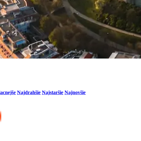
lacnejše
Najdrahšie
Najstaršie
Najnovšie