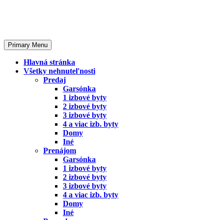
Skip
to
content
Primary Menu
Hlavná stránka
Všetky nehnuteľnosti
Predaj
Garsónka
1 izbové byty
2 izbové byty
3 izbové byty
4 a viac izb. byty
Domy
Iné
Prenájom
Garsónka
1 izbové byty
2 izbové byty
3 izbové byty
4 a viac izb. byty
Domy
Iné