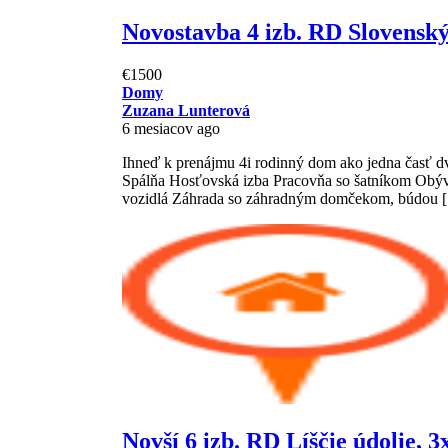
Novostavba 4 izb. RD Slovensk
€1500
Domy
Zuzana Lunterová
6 mesiacov ago
Ihneď k prenájmu 4i rodinný dom ako jedna časť d
Spálňa Hosťovská izba Pracovňa so šatníkom Obýv
vozidlá Záhrada so záhradným domčekom, búdou 
Novší 6 izb. RD Líščie údolie, 