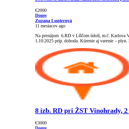
€2000
Domy
Zuzana Lunterová
11 mesiacov ago
Na prenájom 6.RD v Líščom údolí, m.č. Karlova 
1.10.2025 príp. dohoda. Kúrenie aj varenie – plyn. E
8 izb. RD pri ŽST Vinohrady, 2
€3000
Domy