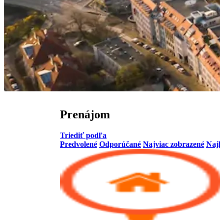
Prenájom
Triediť podľa
Predvolené
Odporúčané
Najviac zobrazené
Naj