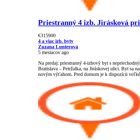
Priestranný 4 izb. Jirásková p
€315900
4 a viac izb. byty
Zuzana Lunterová
5 mesiacov ago
Na predaj: priestranný 4-izbový byt s nepriechodný
Bratislava – Petržalka, na Jiráskovej ulici. Byt sa
novým výťahom. Pred domom je k dispozícii veľk