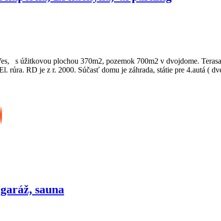
Ves, s úžitkovou plochou 370m2, pozemok 700m2 v dvojdome. Terasa 
l. rúra. RD je z r. 2000. Súčasť domu je záhrada, státie pre 4.autá ( d
 garáž, sauna