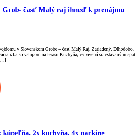
ý Grob- časť Malý raj ihneď k prenájmu
vojdomu v Slovenskom Grobe – časť Malý Raj. Zariadený. Dlhodobo. R
acia izba so vstupom na terasu Kuchyňa, vybavená so vstavanými sp
[…]
3x kúpeľňa, 2x kuchyňa, 4x parking