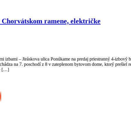
ri Chorvátskom ramene, električke
mi izbami – Jiráskova ulica Ponúkame na predaj priestranný 4-izbový b
 nachádza na 7. poschodí z 8 v zateplenom bytovom dome, ktorý prešiel 
é […]