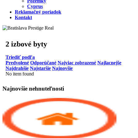
Pozemky
Cyprus
Reklamačný poriadok
Kontakt
2 izbové byty
Triediť podľa
Predvolené
Odporúčané
Najviac zobrazené
Najlacnejše
Najdrahšie
Najstaršie
Najnovšie
No item found
Najnovšie nehnuteľnosti