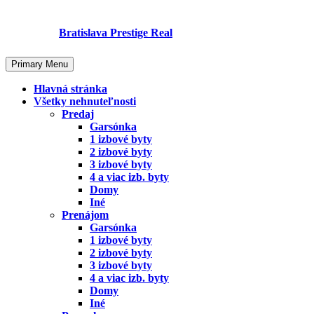
Skip
to
Bratislava Prestige Real
content
Primary Menu
Hlavná stránka
Všetky nehnuteľnosti
Predaj
Garsónka
1 izbové byty
2 izbové byty
3 izbové byty
4 a viac izb. byty
Domy
Iné
Prenájom
Garsónka
1 izbové byty
2 izbové byty
3 izbové byty
4 a viac izb. byty
Domy
Iné