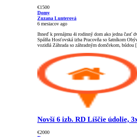
€1500
Domy
Zuzana Lunterová
6 mesiacov ago
Ihneď k prenájmu 4i rodinný dom ako jedna časť d
Spálňa Hosťovská izba Pracovňa so šatníkom Obýv
vozidlá Záhrada so záhradným domčekom, búdou 
Novší 6 izb. RD Líščie údolie, 
€2000