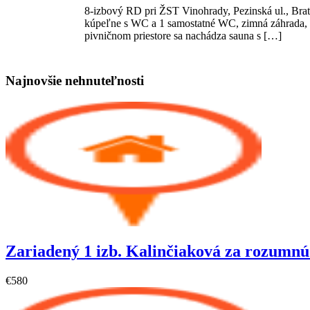
8-izbový RD pri ŽST Vinohrady, Pezinská ul., Brat
kúpeľne s WC a 1 samostatné WC, zimná záhrada, s
pivničnom priestore sa nachádza sauna s […]
Najnovšie nehnuteľnosti
Zariadený 1 izb. Kalinčiaková za rozumnú
€580