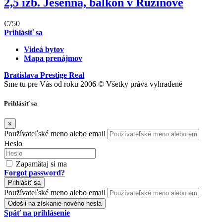
2,5 izb. Jesenná, balkón v Ružinove
€750
Prihlásiť sa
Videá bytov
Mapa prenájmov
Bratislava Prestige Real
Sme tu pre Vás od roku 2006 © Všetky práva vyhradené
Prihlásiť sa
×
Používateľské meno alebo email
Heslo
Zapamätaj si ma
Forgot password?
Prihlásiť sa
Používateľské meno alebo email
Odošli na získanie nového hesla
Späť na prihlásenie