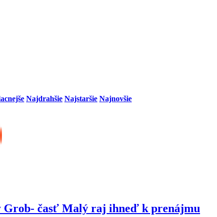
lacnejše
Najdrahšie
Najstaršie
Najnovšie
ý Grob- časť Malý raj ihneď k prenájmu