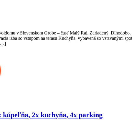
vojdomu v Slovenskom Grobe – časť Malý Raj. Zariadený. Dlhodobo. R
acia izba so vstupom na terasu Kuchyňa, vybavená so vstavanými sp
[…]
3x kúpeľňa, 2x kuchyňa, 4x parking