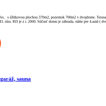
Ves, s úžitkovou plochou 370m2, pozemok 700m2 v dvojdome. Terasa 
l. rúra. RD je z r. 2000. Súčasť domu je záhrada, státie pre 4.autá ( d
 garáž, sauna