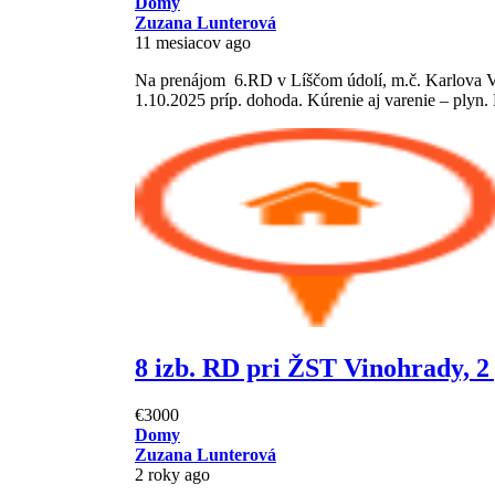
Domy
Zuzana Lunterová
11 mesiacov ago
Na prenájom 6.RD v Líščom údolí, m.č. Karlova 
1.10.2025 príp. dohoda. Kúrenie aj varenie – plyn. E
8 izb. RD pri ŽST Vinohrady, 2
€3000
Domy
Zuzana Lunterová
2 roky ago