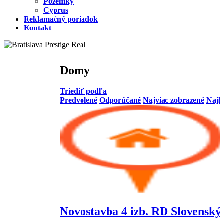
Pozemky
Cyprus
Reklamačný poriadok
Kontakt
Domy
Triediť podľa
Predvolené
Odporúčané
Najviac zobrazené
Naj
Novostavba 4 izb. RD Slovensk