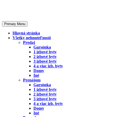
Skip
to
content
Primary Menu
Hlavná stránka
Všetky nehnuteľnosti
Predaj
Garsónka
1 izbové byty
2 izbové byty
3 izbové byty
4 a viac izb. byty
Domy
Iné
Prenájom
Garsónka
1 izbové byty
2 izbové byty
3 izbové byty
4 a viac izb. byty
Domy
Iné